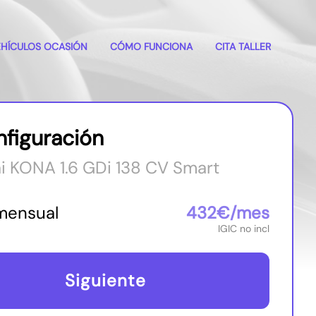
(Esc)
EHÍCULOS OCASIÓN
CÓMO FUNCIONA
CITA TALLER
nfiguración
i KONA 1.6 GDi 138 CV Smart
mensual
432€/mes
IGIC no incl
Siguiente