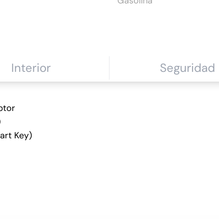
Gasolina
Interior
Seguridad
a de tu Hyundai KONA 1.6 GDi 138 CV Sma
432€/mes
ptor
)
art Key)