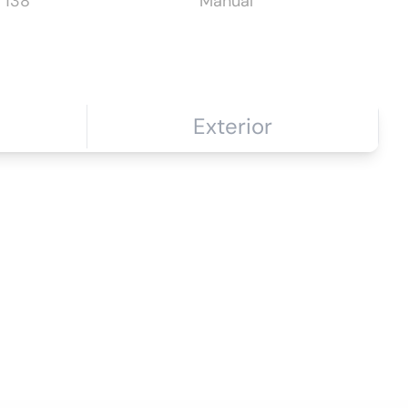
138
Manual
Exterior
rt