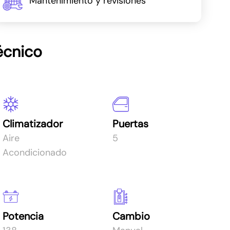
Mantenimiento y revisiones
écnico
Climatizador
Puertas
Aire
5
Acondicionado
Potencia
Cambio