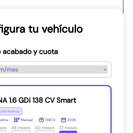
igura tu vehículo
 acabado y cuota
A 1.6 GDi 138 CV Smart
ulos Nuevos
olina
Manual
138CV
2026
ses
48 meses
60 meses
72 meses