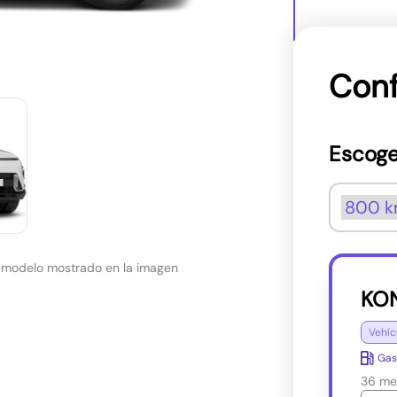
Conf
Escoge
l modelo mostrado en la imagen
KON
Vehíc
Gas
36 me