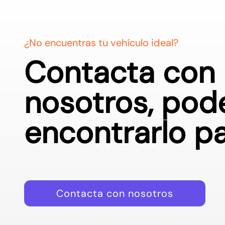
¿No encuentras tu vehículo ideal?
Contacta con
nosotros, po
Información 
1. Responsable
2. Finalidad:
3. Derechos: 
encontrarlo pa
aparece en l
privacidad
.
Contacta con nosotros