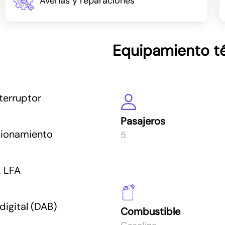
Averias y reparaciones
Equipamiento t
terruptor
Pasajeros
cionamiento
5
, LFA
digital (DAB)
Combustible