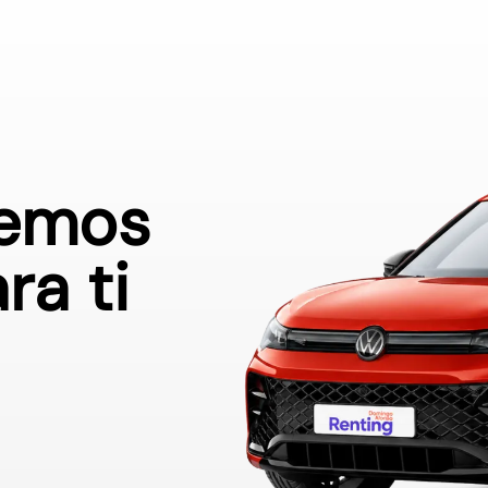
demos
básica sobre Protección de Datos:
: Efficiency Cars S.L.U (
+Info
)
 Gestionar su solicitud de información, entre otros (
+Info
)
puede ejercitar su derecho de acceso, rectificación, supresión y ot
ra ti
a información ampliada que puede conocer visitando nuestra
políti
VER CONDICIONES Y CONTINUAR *