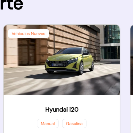
rte
Vehículos Nuevos
Hyundai i20
Manual
Gasolina