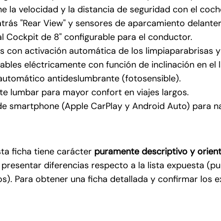
ne la velocidad y la distancia de seguridad con el co
rás "Rear View" y sensores de aparcamiento delanteros
ital Cockpit de 8" configurable para el conductor.
ces con activación automática de los limpiaparabrisas y
egables eléctricamente con función de inclinación en e
e automático antideslumbrante (fotosensible).
básica sobre Protección de Datos:
te lumbar para mayor confort en viajes largos.
: Efficiency Cars S.L.U (
+Info
)
e smartphone (Apple CarPlay y Android Auto) para nav
 Gestionar su solicitud de información, entre otros (
+Info
)
puede ejercitar su derecho de acceso, rectificación, supresión y ot
a información ampliada que puede conocer visitando nuestra
políti
sta ficha tiene carácter
puramente descriptivo y orient
VER CONDICIONES Y CONTINUAR *
a presentar diferencias respecto a la lista expuesta (
. Para obtener una ficha detallada y confirmar los ex