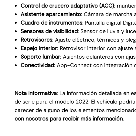
Control de crucero adaptativo (ACC)
: mantie
Asistente aparcamiento
: Cámara de marcha at
Cuadro de instrumentos
: Pantalla digital Dig
Sensores de visibilidad
: Sensor de lluvia y lu
Retrovisores
: Ajuste eléctrico, térmicos y pl
Espejo interior
: Retrovisor interior con ajust
Información 
Soporte lumbar
: Asientos delanteros con ajus
1. Responsable
Conectividad
: App-Connect con integración d
2. Finalidad:
3. Derechos: 
aparece en l
privacidad
.
Nota informativa
: La información detallada en e
de serie para el modelo 2022. El vehículo podrí
carecer de alguno de los elementos mencionados)
con nosotros para recibir más información
.