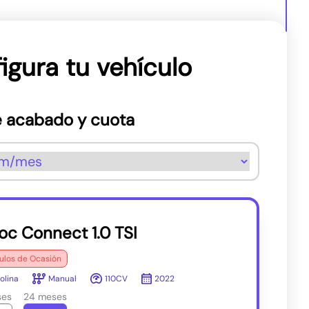
igura tu vehículo
 acabado y cuota
oc Connect 1.0 TSI
ulos de Ocasión
olina
Manual
110CV
2022
ses
24 meses