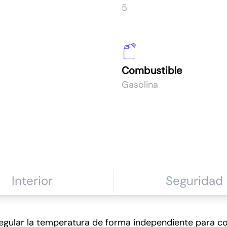
5
a de tu Volkswagen T-Roc Connect 1.0 TSI
Combustible
Gasolina
359€/mes
Interior
Seguridad
 regular la temperatura de forma independiente para 