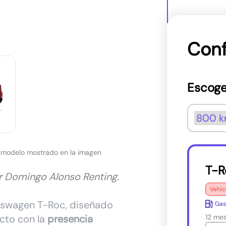
Conf
Escoge
l modelo mostrado en la imagen
T-R
or Domingo Alonso Renting.
Vehíc
lkswagen T-Roc, diseñado
Gas
cto con la
presencia
12 me