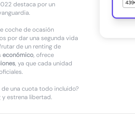
439
2022 destaca por un
 vanguardia.
te coche de ocasión
mos por dar una segunda vida
rutar de un renting de
s
económico
, ofrece
ciones
, ya que cada unidad
ficiales.
d de una cuota todo incluido?
y estrena libertad.