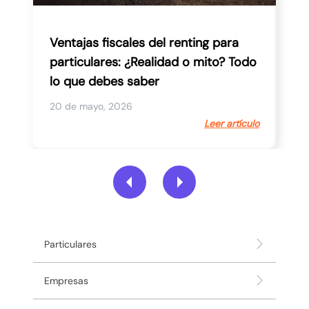
ales del renting para
Comparativa del Ško
: ¿Realidad o mito? Todo
Polo
 saber
26
24 de abril, 2026
Leer artículo
Particulares
Empresas