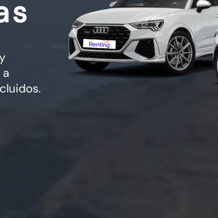
as
y
 a
cluidos.