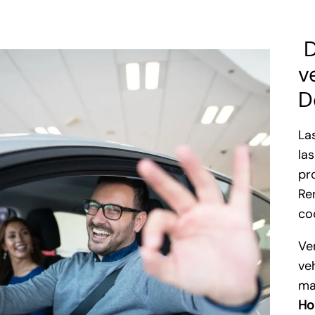
D
v
D
La
la
pr
Re
co
Ve
ve
ma
Ho