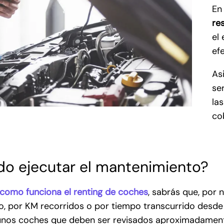
En
re
el
ef
As
se
la
co
o ejecutar el mantenimiento?
como funciona el renting de coches
, sabrás que, por
 por KM recorridos o por tiempo transcurrido desde l
gunos coches que deben ser revisados aproximadamen