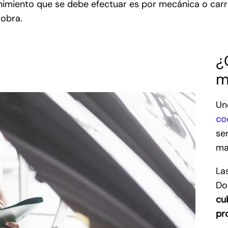
nimiento que se debe efectuar es por mecánica o carroce
 obra.
¿
m
Un
co
ser
ma
La
Do
cu
pr