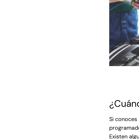
¿Cuánd
Si conoces
programado,
Existen al